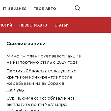
IT И БИЗНЕС
ТВОЕ-АВТО
ЛОГИЙ
НОВОСТИ АВТО
СТАТЬИ
Свежие записи
Минфин планирует ввести акциз
на импортную сталь с 2027 года
Партия «Яблоко» столкнулась с
критикой конкурентов после
жеребьёвки на выборах в
Госдуму
Суд Нью-Мексико обязал Meta
выплатить почти 76,7 млрд
рублей за вред