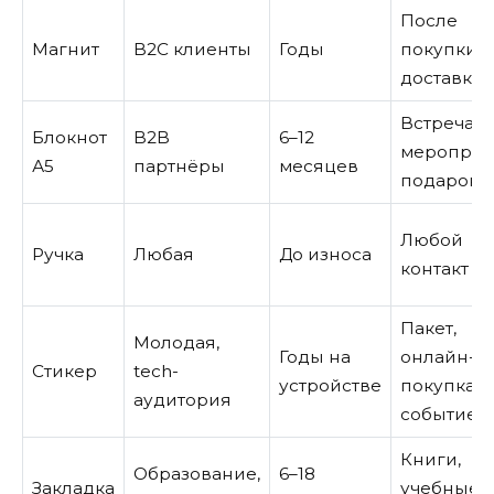
После
Магнит
B2C клиенты
Годы
покупки, 
доставке
Встреча,
Блокнот
B2B
6–12
мероприя
А5
партнёры
месяцев
подарок
Любой
Ручка
Любая
До износа
контакт
Пакет,
Молодая,
Годы на
онлайн-
Стикер
tech-
устройстве
покупка,
аудитория
событие
Книги,
Образование,
6–18
Закладка
учебные