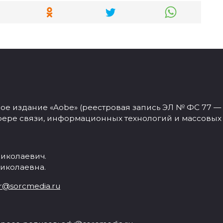
 издание «Aobe» (реестровая запись ЭЛ № ФС 77 — 77
фере связи, информационных технологий и массовых
иколаевич.
иколаевна.
r@sorcmedia.ru