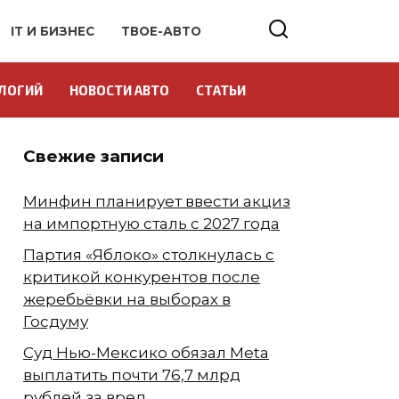
IT И БИЗНЕС
ТВОЕ-АВТО
ЛОГИЙ
НОВОСТИ АВТО
СТАТЬИ
Свежие записи
Минфин планирует ввести акциз
на импортную сталь с 2027 года
Партия «Яблоко» столкнулась с
критикой конкурентов после
жеребьёвки на выборах в
Госдуму
Суд Нью-Мексико обязал Meta
выплатить почти 76,7 млрд
рублей за вред