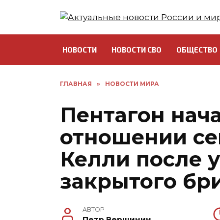
Перейти
к
содержанию
НОВОСТИ
НОВОСТИ СВО
ОБЩЕСТВО
ГЛАВНАЯ
»
НОВОСТИ МИРА
Пентагон нача
отношении се
Келли после 
закрытого бр
АВТОР
Петр Вершинин