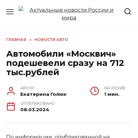
Перейти
к
содержанию
ГЛАВНАЯ
»
НОВОСТИ АВТО
Автомобили «Москвич»
подешевели сразу на 712
тыс.рублей
АВТОР
НА ЧТЕНИЕ
Екатерина Голюк
1 мин.
ОПУБЛИКОВАНО
08.03.2024
По информации, опубликованной на