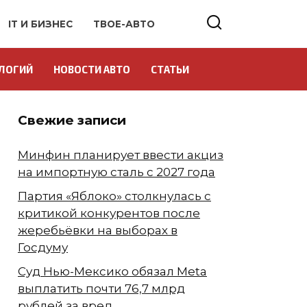
IT И БИЗНЕС
ТВОЕ-АВТО
ЛОГИЙ
НОВОСТИ АВТО
СТАТЬИ
Свежие записи
Минфин планирует ввести акциз
на импортную сталь с 2027 года
Партия «Яблоко» столкнулась с
критикой конкурентов после
жеребьёвки на выборах в
Госдуму
Суд Нью-Мексико обязал Meta
выплатить почти 76,7 млрд
рублей за вред