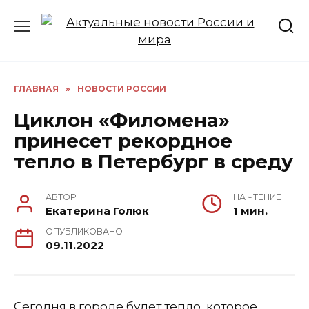
Перейти
к
содержанию
ГЛАВНАЯ
»
НОВОСТИ РОССИИ
Циклон «Филомена»
принесет рекордное
тепло в Петербург в среду
АВТОР
НА ЧТЕНИЕ
Екатерина Голюк
1 мин.
ОПУБЛИКОВАНО
09.11.2022
Сегодня в городе будет тепло, которое