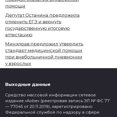
помощи
Депутат Останина предложила
отменить ЕГЭ и вернуть
государственную итоговую
аттестацию
Минздрав предложил утвердить
стандарт медицинской помощи
при внебольничной пневмонии
у взрослых
Выходные данные
Средство массовой информации сетевое
издание «Aobe» (реестровая запись ЭЛ № ФС 77
— 77045 от 20.11.2019), зарегистрировано
Федеральной службой по надзору в сфере