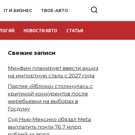
IT И БИЗНЕС
ТВОЕ-АВТО
ЛОГИЙ
НОВОСТИ АВТО
СТАТЬИ
Свежие записи
Минфин планирует ввести акциз
на импортную сталь с 2027 года
Партия «Яблоко» столкнулась с
критикой конкурентов после
жеребьёвки на выборах в
Госдуму
Суд Нью-Мексико обязал Meta
выплатить почти 76,7 млрд
рублей за вред