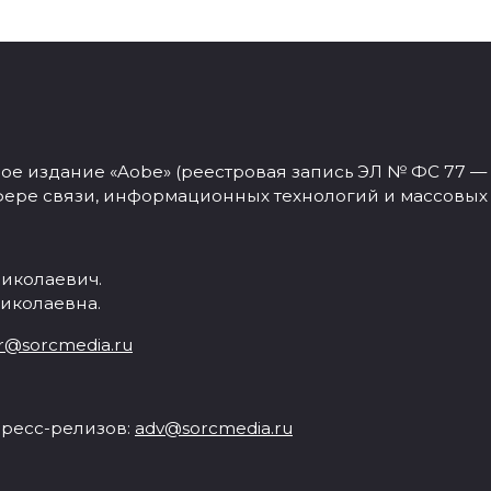
 издание «Aobe» (реестровая запись ЭЛ № ФС 77 — 77
фере связи, информационных технологий и массовых
иколаевич.
иколаевна.
r@sorcmedia.ru
ресс-релизов:
adv@sorcmedia.ru