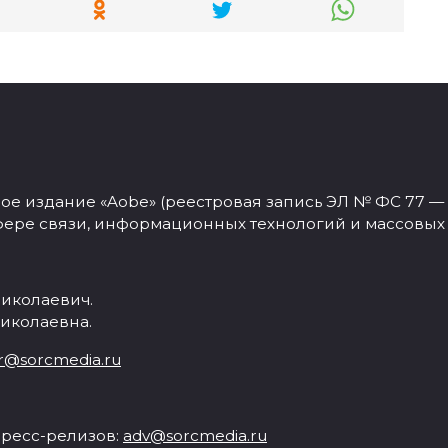
 издание «Aobe» (реестровая запись ЭЛ № ФС 77 — 77
фере связи, информационных технологий и массовых
иколаевич.
иколаевна.
r@sorcmedia.ru
ресс-релизов:
adv@sorcmedia.ru