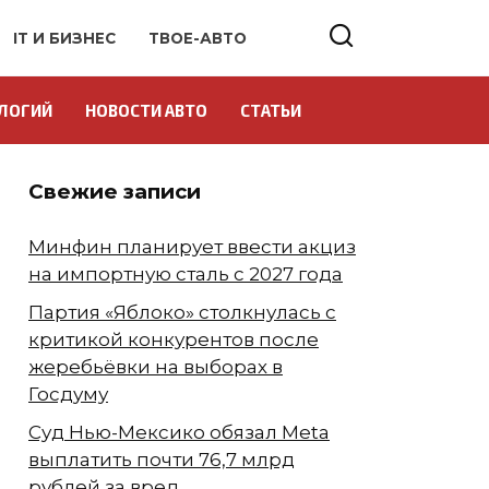
IT И БИЗНЕС
ТВОЕ-АВТО
ЛОГИЙ
НОВОСТИ АВТО
СТАТЬИ
Свежие записи
Минфин планирует ввести акциз
на импортную сталь с 2027 года
Партия «Яблоко» столкнулась с
критикой конкурентов после
жеребьёвки на выборах в
Госдуму
Суд Нью-Мексико обязал Meta
выплатить почти 76,7 млрд
рублей за вред