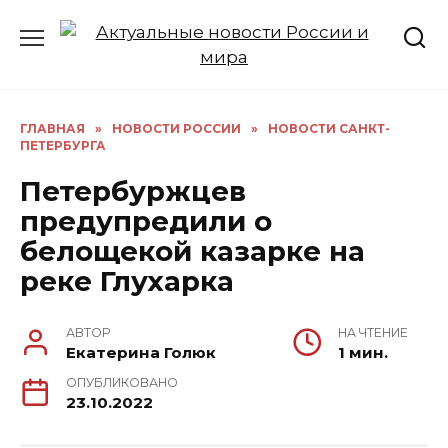
Перейти
к
содержанию
ГЛАВНАЯ
»
НОВОСТИ РОССИИ
»
НОВОСТИ САНКТ-
ПЕТЕРБУРГА
Петербуржцев
предупредили о
белощекой казарке на
реке Глухарка
АВТОР
НА ЧТЕНИЕ
Екатерина Голюк
1 мин.
ОПУБЛИКОВАНО
23.10.2022