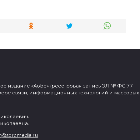
 издание «Aobe» (реестровая запись ЭЛ № ФС 77 — 77
фере связи, информационных технологий и массовых
иколаевич.
иколаевна.
r@sorcmedia.ru