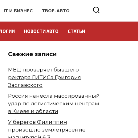
IT И БИЗНЕС
ТВОЕ-АВТО
ЛОГИЙ
НОВОСТИ АВТО
СТАТЬИ
Свежие записи
МВД проверяет бывшего
ректора ГИТИСа Григория
Заславского
Россия нанесла массированный
удар по логистическим центрам
в Киеве и области
У берегов Филиппин
произошло землетрясение
магнитудой 6,3