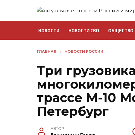
Перейти
к
содержанию
НОВОСТИ
НОВОСТИ СВО
ОБЩЕСТВО
ГЛАВНАЯ
»
НОВОСТИ РОССИИ
Три грузовик
многокиломер
трассе М-10 М
Петербург
АВТОР
Екатерина Голюк