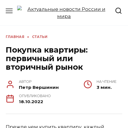
Перейти
к
содержанию
ГЛАВНАЯ
»
СТАТЬИ
Покупка квартиры:
первичный или
вторичный рынок
АВТОР
НА ЧТЕНИЕ
Петр Вершинин
3 мин.
ОПУБЛИКОВАНО
18.10.2022
Прежде чем купить квартиру, каждый