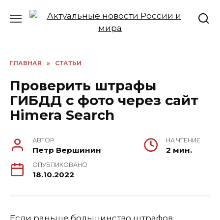
Перейти
к
содержанию
ГЛАВНАЯ
»
СТАТЬИ
Проверить штрафы
ГИБДД с фото через сайт
Himera Search
АВТОР
НА ЧТЕНИЕ
Петр Вершинин
2 мин.
ОПУБЛИКОВАНО
18.10.2022
Если раньше большинство штрафов