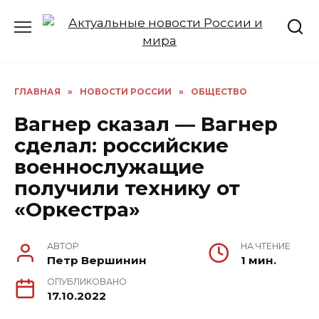
Перейти
к
содержанию
ГЛАВНАЯ
»
НОВОСТИ РОССИИ
»
ОБЩЕСТВО
Вагнер сказал — Вагнер
сделал: российские
военнослужащие
получили технику от
«Оркестра»
АВТОР
НА ЧТЕНИЕ
Петр Вершинин
1 мин.
ОПУБЛИКОВАНО
17.10.2022