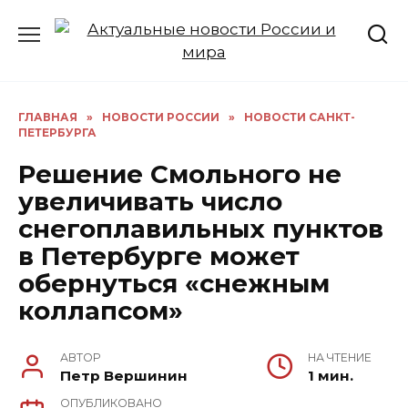
Перейти
к
содержанию
ГЛАВНАЯ
»
НОВОСТИ РОССИИ
»
НОВОСТИ САНКТ-
ПЕТЕРБУРГА
Решение Смольного не
увеличивать число
снегоплавильных пунктов
в Петербурге может
обернуться «снежным
коллапсом»
АВТОР
НА ЧТЕНИЕ
Петр Вершинин
1 мин.
ОПУБЛИКОВАНО