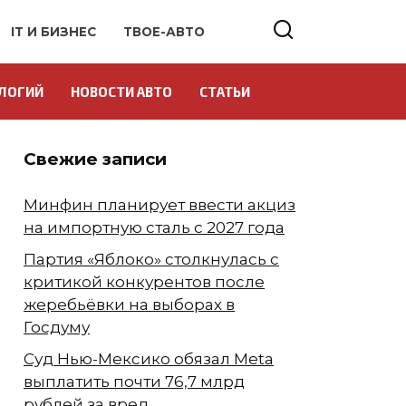
IT И БИЗНЕС
ТВОЕ-АВТО
ЛОГИЙ
НОВОСТИ АВТО
СТАТЬИ
Свежие записи
Минфин планирует ввести акциз
на импортную сталь с 2027 года
Партия «Яблоко» столкнулась с
критикой конкурентов после
жеребьёвки на выборах в
Госдуму
Суд Нью-Мексико обязал Meta
выплатить почти 76,7 млрд
рублей за вред