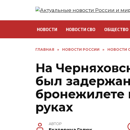
Перейти
к
содержанию
НОВОСТИ
НОВОСТИ СВО
ОБЩЕСТВО
ГЛАВНАЯ
»
НОВОСТИ РОССИИ
»
НОВОСТИ С
На Черняховск
был задержан
бронежилете и
руках
АВТОР
Екатерина Голюк