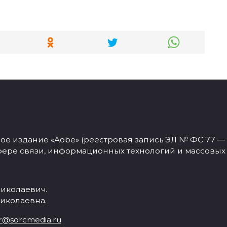
 издание «Aobe» (реестровая запись ЭЛ № ФС 77 — 77
фере связи, информационных технологий и массовых
иколаевич.
иколаевна.
r@sorcmedia.ru