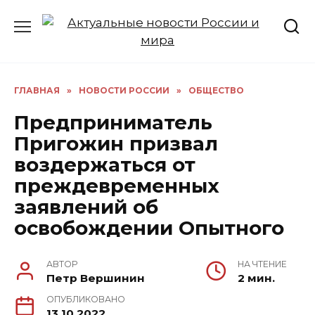
Перейти
к
содержанию
ГЛАВНАЯ
»
НОВОСТИ РОССИИ
»
ОБЩЕСТВО
Предприниматель
Пригожин призвал
воздержаться от
преждевременных
заявлений об
освобождении Опытного
АВТОР
НА ЧТЕНИЕ
Петр Вершинин
2 мин.
ОПУБЛИКОВАНО
13.10.2022