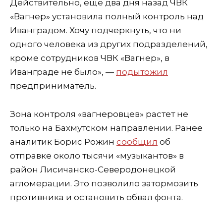
Действительно, еще два дня назад ЧВК
«Вагнер» установила полный контроль над
Иванградом. Хочу подчеркнуть, что ни
одного человека из других подразделений,
кроме сотрудников ЧВК «Вагнер», в
Иванг
ра
де не было
», —
подытожил
предприниматель.
Зона контроля «вагнеровцев» растет не
только на Бахмутском направлении. Ранее
аналитик Борис Рожин
сообщил
об
отправке около тысячи «музыкантов» в
район
Лисичанско-Северодонецкой
агломерации.
Это позволило затормозить
проти
вника и остановить обвал фонта.