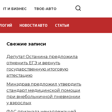
IT И БИЗНЕС
ТВОЕ-АВТО
ЛОГИЙ
НОВОСТИ АВТО
СТАТЬИ
Свежие записи
Депутат Останина предложила
отменить ЕГЭ и вернуть
государственную итоговую
аттестацию
Минздрав предложил утвердить
стандарт медицинской помощи
при внебольничной пневмонии
у взрослых
ФАС признала ненадлежащей