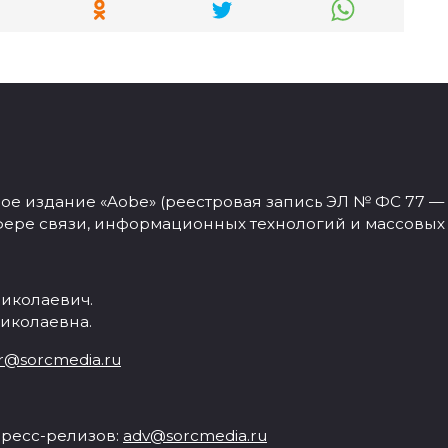
 издание «Aobe» (реестровая запись ЭЛ № ФС 77 — 77
фере связи, информационных технологий и массовых
иколаевич.
иколаевна.
r@sorcmedia.ru
ресс-релизов:
adv@sorcmedia.ru