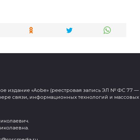
 издание «Aobe» (реестровая запись ЭЛ № ФС 77 — 77
фере связи, информационных технологий и массовых
иколаевич.
иколаевна.
r@sorcmedia.ru