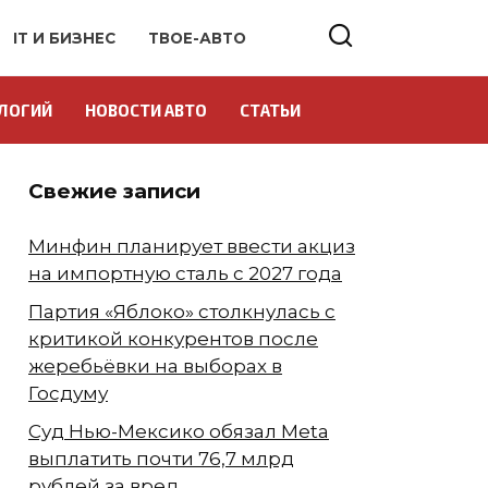
IT И БИЗНЕС
ТВОЕ-АВТО
ЛОГИЙ
НОВОСТИ АВТО
СТАТЬИ
Свежие записи
Минфин планирует ввести акциз
на импортную сталь с 2027 года
Партия «Яблоко» столкнулась с
критикой конкурентов после
жеребьёвки на выборах в
Госдуму
Суд Нью-Мексико обязал Meta
выплатить почти 76,7 млрд
рублей за вред