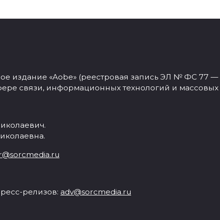
 издание «Aobe» (реестровая запись ЭЛ № ФС 77 — 77
фере связи, информационных технологий и массовых
иколаевич.
иколаевна.
r@sorcmedia.ru
ресс-релизов:
adv@sorcmedia.ru