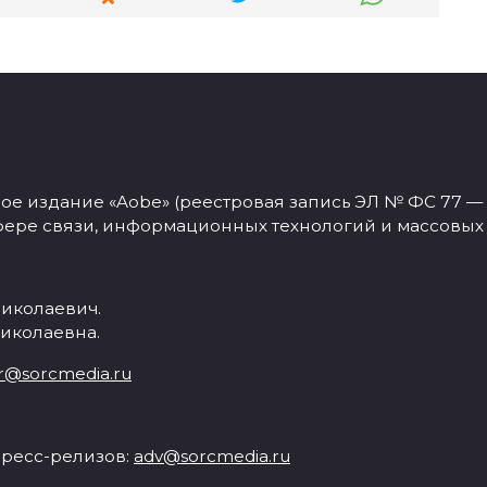
 издание «Aobe» (реестровая запись ЭЛ № ФС 77 — 77
фере связи, информационных технологий и массовых
иколаевич.
иколаевна.
r@sorcmedia.ru
ресс-релизов:
adv@sorcmedia.ru