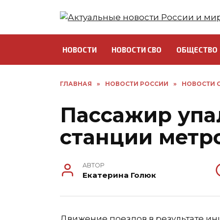
Перейти
к
содержанию
НОВОСТИ
НОВОСТИ СВО
ОБЩЕСТВО
ГЛАВНАЯ
»
НОВОСТИ РОССИИ
»
НОВОСТИ С
Пассажир упа
станции метр
АВТОР
Екатерина Голюк
Движение поездов в результате ин