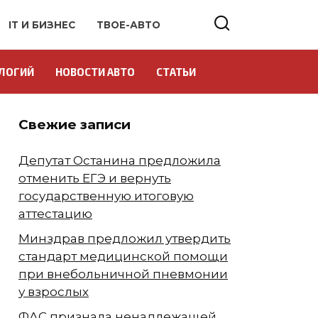
IT И БИЗНЕС
ТВОЕ-АВТО
ЛОГИЙ
НОВОСТИ АВТО
СТАТЬИ
Свежие записи
Депутат Останина предложила
отменить ЕГЭ и вернуть
государственную итоговую
аттестацию
Минздрав предложил утвердить
стандарт медицинской помощи
при внебольничной пневмонии
у взрослых
ФАС признала ненадлежащей