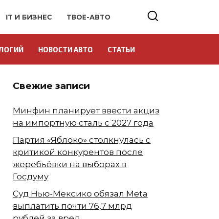
IT И БИЗНЕС
ТВОЕ-АВТО
ЛОГИЙ
НОВОСТИ АВТО
СТАТЬИ
Свежие записи
Минфин планирует ввести акциз
на импортную сталь с 2027 года
Партия «Яблоко» столкнулась с
критикой конкурентов после
жеребьёвки на выборах в
Госдуму
Суд Нью-Мексико обязал Meta
выплатить почти 76,7 млрд
рублей за вред