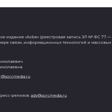
 издание «Aobe» (реестровая запись ЭЛ № ФС 77 — 77
фере связи, информационных технологий и массовых
иколаевич.
иколаевна.
r@sorcmedia.ru
ресс-релизов:
adv@sorcmedia.ru