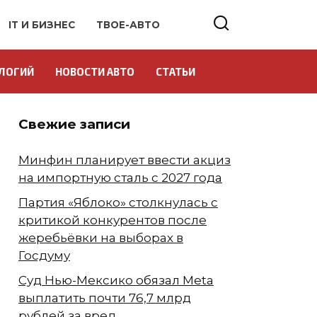
IT И БИЗНЕС
ТВОЕ-АВТО
ЛОГИЙ
НОВОСТИ АВТО
СТАТЬИ
Свежие записи
Минфин планирует ввести акциз
на импортную сталь с 2027 года
Партия «Яблоко» столкнулась с
критикой конкурентов после
жеребьёвки на выборах в
Госдуму
Суд Нью-Мексико обязал Meta
выплатить почти 76,7 млрд
рублей за вред