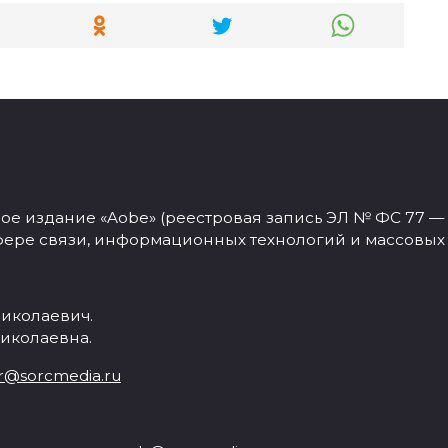
 издание «Aobe» (реестровая запись ЭЛ № ФС 77 — 77
фере связи, информационных технологий и массовых
иколаевич.
иколаевна.
r@sorcmedia.ru