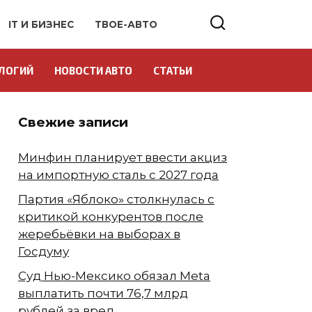
IT И БИЗНЕС
ТВОЕ-АВТО
ЛОГИЙ
НОВОСТИ АВТО
СТАТЬИ
Свежие записи
Минфин планирует ввести акциз
на импортную сталь с 2027 года
Партия «Яблоко» столкнулась с
критикой конкурентов после
жеребьёвки на выборах в
Госдуму
Суд Нью-Мексико обязал Meta
выплатить почти 76,7 млрд
рублей за вред