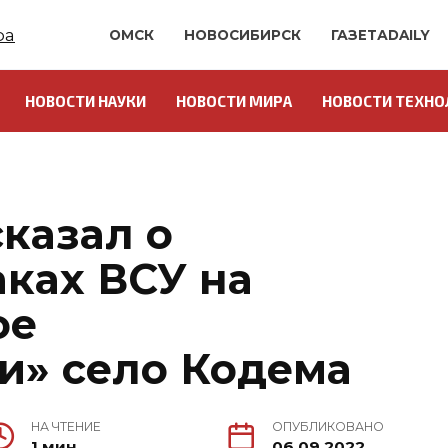
ОМСК
НОВОСИБИРСК
ГАЗЕТАDAILY
НОВОСТИ НАУКИ
НОВОСТИ МИРА
НОВОСТИ ТЕХНО
О
казал о
аках ВСУ на
ое
и» село Кодема
НА ЧТЕНИЕ
ОПУБЛИКОВАНО
1 мин.
06.09.2022