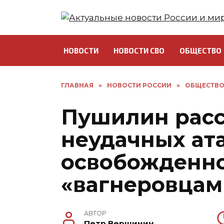
Перейти
к
содержанию
НОВОСТИ
НОВОСТИ СВО
ОБЩЕСТВО
ГЛАВНАЯ
»
НОВОСТИ РОССИИ
»
ОБЩЕСТВ
Пушилин расс
неудачных ат
освобожденн
«вагнеровцам
АВТОР
Петр Вершинин