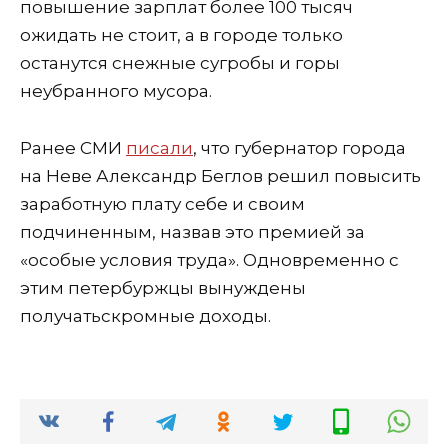
повышение зарплат более 100 тысяч
о
ж
и
дать не стоит, а в городе только
останутся снежные сугробы и горы
неубранного мусора.
Ранее СМИ
писали
, что
губернатор
города
на Неве
Александр Беглов
решил повысить
заработную плату себе и своим
подчиненным, назвав это премией за
«
особые условия труда
». Одновременно с
этим петербуржцы вынуждены
получать
скромные доходы
.