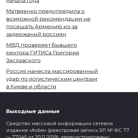
начала года
Матвиенко предупредила о
возможной рекомендации не
посещать Армению из-за
задержаний россиян
МВД проверяет бывшего
ректора ГИТИСа Григория
Заславского
Россия нанесла массированный
удар по логистическим центрам
в Киеве и области
Выходные данные
Средство массовой информации сетевое
издание «Aobe» (реестровая запись ЭЛ № ФС 77
— 77045 от 20.11.2019), зарегистрировано