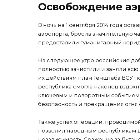
Освобождение аэ
В ночь на 1 сентября 2014 года ос
аэропорта, бросив значительную ча
предоставили гуманитарный коридо
На следующее утро российские до
полностью зачистили и заняли всю
их действиям план Генштаба ВСУ по
республика смогла наконец вздохну
ключевым и поворотным событием 
безопасность и прекращения огня 
Также успех операции, проводимой
позволил народным республикам Д
независимость. Сражение за Луган