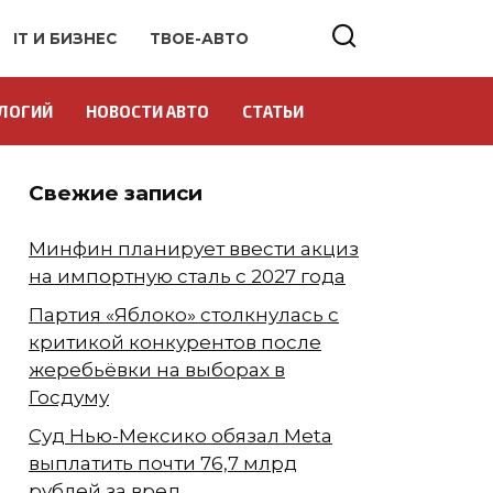
IT И БИЗНЕС
ТВОЕ-АВТО
ЛОГИЙ
НОВОСТИ АВТО
СТАТЬИ
Свежие записи
Минфин планирует ввести акциз
на импортную сталь с 2027 года
Партия «Яблоко» столкнулась с
критикой конкурентов после
жеребьёвки на выборах в
Госдуму
Суд Нью-Мексико обязал Meta
выплатить почти 76,7 млрд
рублей за вред