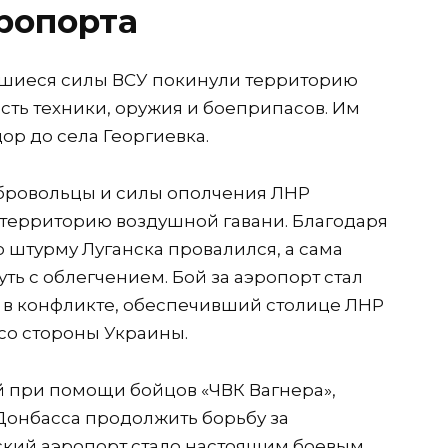
ропорта
тавшиеся силы ВСУ покинули территорию
сть техники, оружия и боеприпасов. Им
р до села Георгиевка.
бровольцы и силы ополчения ЛНР
 территорию воздушной гавани. Благодаря
 штурму Луганска провалился, а сама
ть с облегчением. Бой за аэропорт стал
в конфликте, обеспечивший столице ЛНР
со стороны Украины.
 при помощи бойцов «ЧВК Вагнера»,
онбасса продолжить борьбу за
ский аэропорт стало настоящим боевым