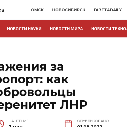
ОМСК
НОВОСИБИРСК
ГАЗЕТАDAILY
НОВОСТИ НАУКИ
НОВОСТИ МИРА
НОВОСТИ ТЕХНО
О
ажения за
опорт: как
обровольцы
еренитет ЛНР
НА ЧТЕНИЕ
ОПУБЛИКОВАНО
3 мин.
01.09.2022