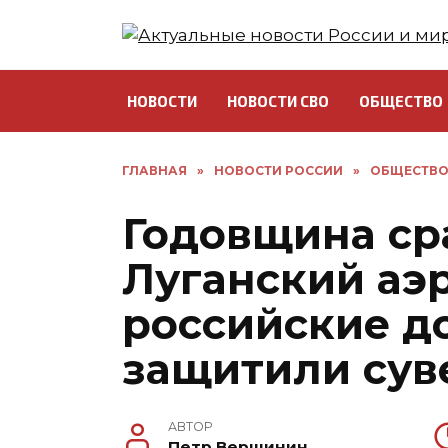
Перейти
к
содержанию
НОВОСТИ
НОВОСТИ СВО
ОБЩЕСТВО
ГЛАВНАЯ
»
НОВОСТИ РОССИИ
»
ОБЩЕСТВ
Годовщина ср
Луганский аэр
российские д
защитили сув
АВТОР
Петр Вершинин