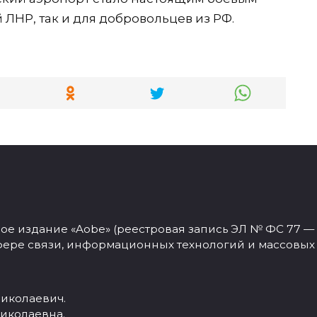
ЛНР, так и для добровольцев из РФ.
 издание «Aobe» (реестровая запись ЭЛ № ФС 77 — 77
фере связи, информационных технологий и массовых
иколаевич.
иколаевна.