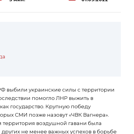
да
РФ выбили украинские силы с территории
последствии помогло ЛНР выжить в
 как государство. Крупную победу
орых СМИ позже назовут «ЧВК Вагнера».
м территория воздушной гавани была
м других не менее важных успехов в борьбе