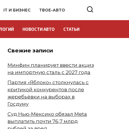
IT И БИЗНЕС
ТВОЕ-АВТО
ЛОГИЙ
НОВОСТИ АВТО
СТАТЬИ
Свежие записи
Минфин планирует ввести акциз
на импортную сталь с 2027 года
Партия «Яблоко» столкнулась с
критикой конкурентов после
жеребьёвки на выборах в
Госдуму
Суд Нью-Мексико обязал Meta
выплатить почти 76,7 млрд
рублей за вред