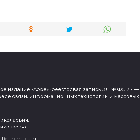
 издание «Aobe» (реестровая запись ЭЛ № ФС 77 — 77
фере связи, информационных технологий и массовых
иколаевич.
иколаевна.
r@sorcmedia.ru