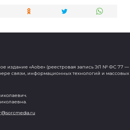
 издание «Aobe» (реестровая запись ЭЛ № ФС 77 — 77
фере связи, информационных технологий и массовых
иколаевич.
иколаевна.
r@sorcmedia.ru