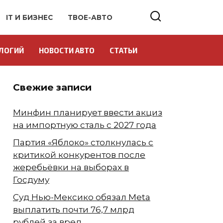
IT И БИЗНЕС
ТВОЕ-АВТО
ЛОГИЙ
НОВОСТИ АВТО
СТАТЬИ
Свежие записи
Минфин планирует ввести акциз
на импортную сталь с 2027 года
Партия «Яблоко» столкнулась с
критикой конкурентов после
жеребьёвки на выборах в
Госдуму
Суд Нью-Мексико обязал Meta
выплатить почти 76,7 млрд
рублей за вред