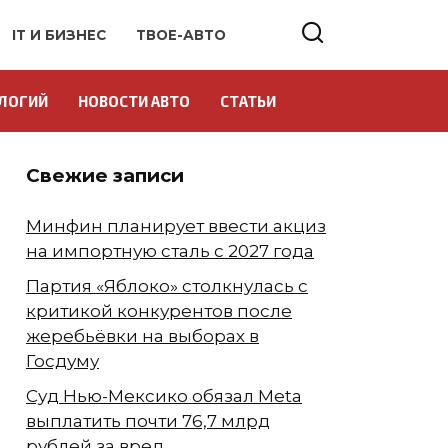
IT И БИЗНЕС
ТВОЕ-АВТО
ЛОГИЙ
НОВОСТИ АВТО
СТАТЬИ
Свежие записи
Минфин планирует ввести акциз
на импортную сталь с 2027 года
Партия «Яблоко» столкнулась с
критикой конкурентов после
жеребьёвки на выборах в
Госдуму
Суд Нью-Мексико обязал Meta
выплатить почти 76,7 млрд
рублей за вред