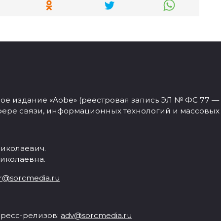
 издание «Aobe» (реестровая запись ЭЛ № ФС 77 — 77
фере связи, информационных технологий и массовых
иколаевич.
иколаевна.
r@sorcmedia.ru
ресс-релизов:
adv@sorcmedia.ru