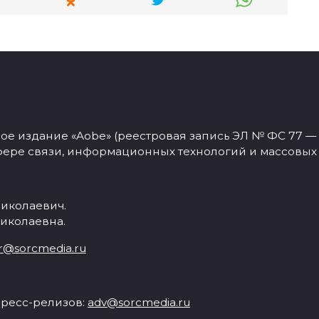
 издание «Aobe» (реестровая запись ЭЛ № ФС 77 — 77
фере связи, информационных технологий и массовых
иколаевич.
иколаевна.
r@sorcmedia.ru
ресс-релизов:
adv@sorcmedia.ru