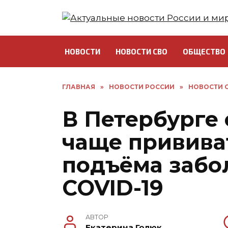
Перейти
к
содержанию
НОВОСТИ
НОВОСТИ СВО
ОБЩЕСТВО
ГЛАВНАЯ
»
НОВОСТИ РОССИИ
»
НОВОСТИ С
В Петербурге 
чаще привива
подъёма забо
COVID-19
АВТОР
Екатерина Голюк