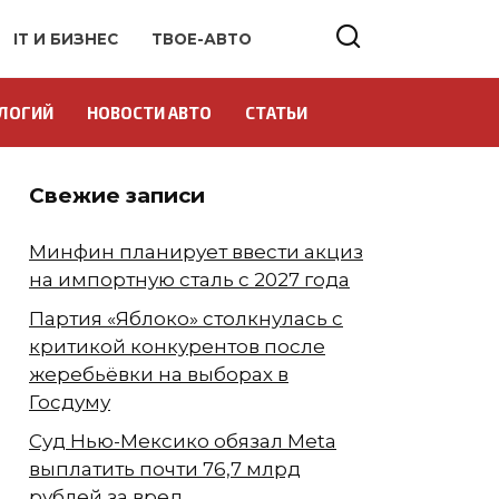
IT И БИЗНЕС
ТВОЕ-АВТО
ЛОГИЙ
НОВОСТИ АВТО
СТАТЬИ
Свежие записи
Минфин планирует ввести акциз
на импортную сталь с 2027 года
Партия «Яблоко» столкнулась с
критикой конкурентов после
жеребьёвки на выборах в
Госдуму
Суд Нью-Мексико обязал Meta
выплатить почти 76,7 млрд
рублей за вред