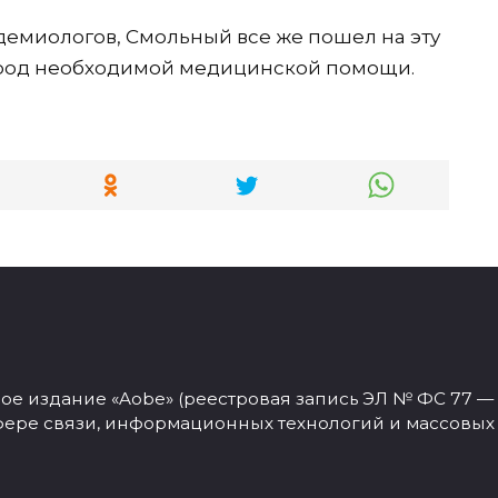
емиологов, Смольный все же пошел на эту
ород необходимой медицинской помощи.
 издание «Aobe» (реестровая запись ЭЛ № ФС 77 — 77
фере связи, информационных технологий и массовых