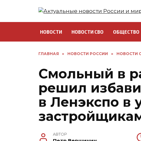
Перейти
к
содержанию
НОВОСТИ
НОВОСТИ СВО
ОБЩЕСТВО
ГЛАВНАЯ
»
НОВОСТИ РОССИИ
»
НОВОСТИ С
Смольный в р
решил избави
в Ленэкспо в 
застройщика
АВТОР
Петр Вершинин