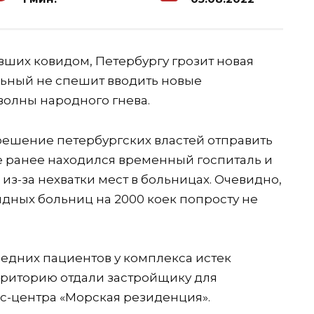
вших ковидом, Петербургу грозит новая
ьный не спешит вводить новые
волны народного гнева.
решение петербургских властей отправить
е ранее находился временный госпиталь и
из-за нехватки мест в больницах. Очевидно,
дных больниц на 2000 коек попросту не
едних пациентов у комплекса истек
ерриторию отдали застройщику для
ес-центра «Морская резиденция».