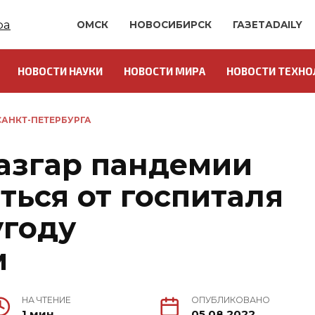
ОМСК
НОВОСИБИРСК
ГАЗЕТАDAILY
НОВОСТИ НАУКИ
НОВОСТИ МИРА
НОВОСТИ ТЕХНО
АНКТ-ПЕТЕРБУРГА
азгар пандемии
ться от госпиталя
угоду
м
НА ЧТЕНИЕ
ОПУБЛИКОВАНО
1 мин.
05.08.2022