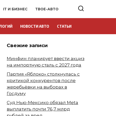
IT И БИЗНЕС
ТВОЕ-АВТО
ЛОГИЙ
НОВОСТИ АВТО
СТАТЬИ
Свежие записи
Минфин планирует ввести акциз
на импортную сталь с 2027 года
Партия «Яблоко» столкнулась с
критикой конкурентов после
жеребьёвки на выборах в
Госдуму
Суд Нью-Мексико обязал Meta
выплатить почти 76,7 млрд
рублей за вред