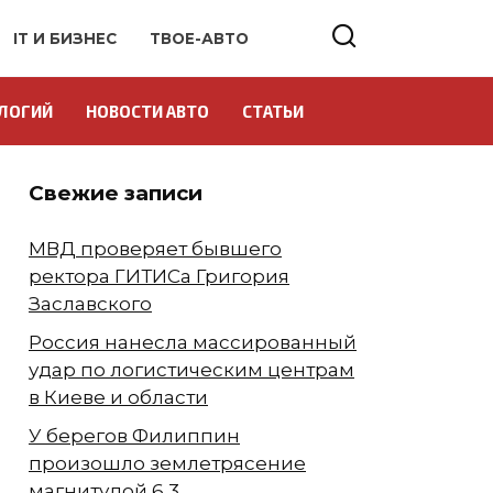
IT И БИЗНЕС
ТВОЕ-АВТО
ЛОГИЙ
НОВОСТИ АВТО
СТАТЬИ
Свежие записи
МВД проверяет бывшего
ректора ГИТИСа Григория
Заславского
Россия нанесла массированный
удар по логистическим центрам
в Киеве и области
У берегов Филиппин
произошло землетрясение
магнитудой 6,3