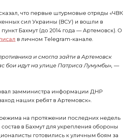
казал, что первые штурмовые отряды «ЧВК
енных сил Украины (ВСУ) и вошли в
ункт Бахмут (до 2014 года — Артемовск). О
писал
в личном Telegram-канале.
противника и смогла зайти в Артемовск
час бои идут на улице Патриса Лумумбы», —
ковал замминистра информации ДНР
заход наших ребят в Артемовск».
о режима на протяжении последних недель
 состав в Бахмут для укрепления обороны
ционалисты готовились к уличным боям за