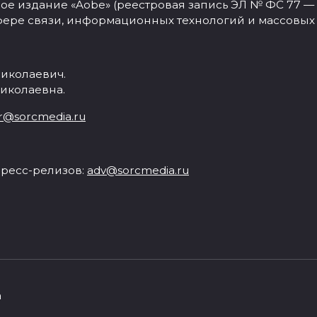
 издание «Aobe» (реестровая запись ЭЛ № ФС 77 — 77
фере связи, информационных технологий и массовых
иколаевич.
иколаевна.
r@sorcmedia.ru
ресс-релизов:
adv@sorcmedia.ru
а