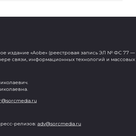
 издание «Aobe» (реестровая запись ЭЛ № ФС 77 — 77
фере связи, информационных технологий и массовых
иколаевич.
иколаевна.
r@sorcmedia.ru
ресс-релизов:
adv@sorcmedia.ru