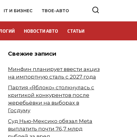
IT И БИЗНЕС
ТВОЕ-АВТО
ЛОГИЙ
НОВОСТИ АВТО
СТАТЬИ
Свежие записи
Минфин планирует ввести акциз
на импортную сталь с 2027 года
Партия «Яблоко» столкнулась с
критикой конкурентов после
жеребьёвки на выборах в
Госдуму
Суд Нью-Мексико обязал Meta
выплатить почти 76,7 млрд
рублей за вред