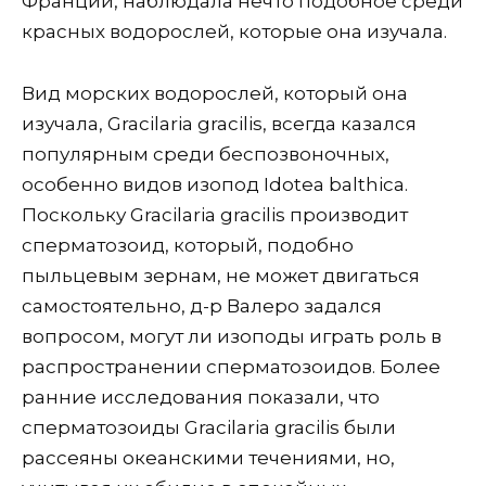
Франции, наблюдала нечто подобное среди
красных водорослей, которые она изучала.
Вид морских водорослей, который она
изучала, Gracilaria gracilis, всегда казался
популярным среди беспозвоночных,
особенно видов изопод Idotea balthica.
Поскольку Gracilaria gracilis производит
сперматозоид, который, подобно
пыльцевым зернам, не может двигаться
самостоятельно, д-р Валеро задался
вопросом, могут ли изоподы играть роль в
распространении сперматозоидов. Более
ранние исследования показали, что
сперматозоиды Gracilaria gracilis были
рассеяны океанскими течениями, но,