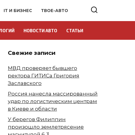
IT И БИЗНЕС
ТВОЕ-АВТО
ЛОГИЙ
НОВОСТИ АВТО
СТАТЬИ
Свежие записи
МВД проверяет бывшего
ректора ГИТИСа Григория
Заславского
Россия нанесла массированный
удар по логистическим центрам
в Киеве и области
У берегов Филиппин
произошло землетрясение
магнитудой 6,3