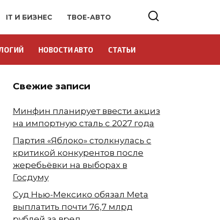
IT И БИЗНЕС
ТВОЕ-АВТО
ЛОГИЙ
НОВОСТИ АВТО
СТАТЬИ
Свежие записи
Минфин планирует ввести акциз
на импортную сталь с 2027 года
Партия «Яблоко» столкнулась с
критикой конкурентов после
жеребьёвки на выборах в
Госдуму
Суд Нью-Мексико обязал Meta
выплатить почти 76,7 млрд
рублей за вред