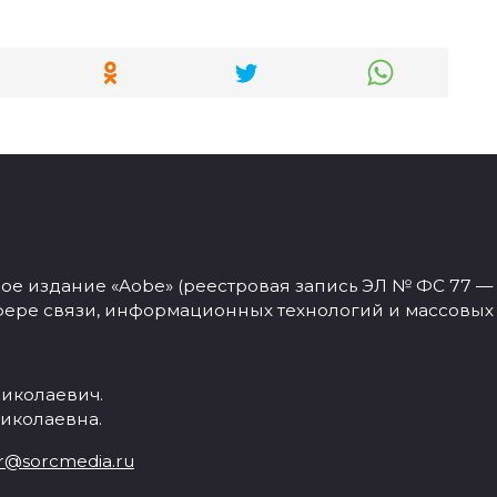
 издание «Aobe» (реестровая запись ЭЛ № ФС 77 — 77
фере связи, информационных технологий и массовых
иколаевич.
иколаевна.
r@sorcmedia.ru