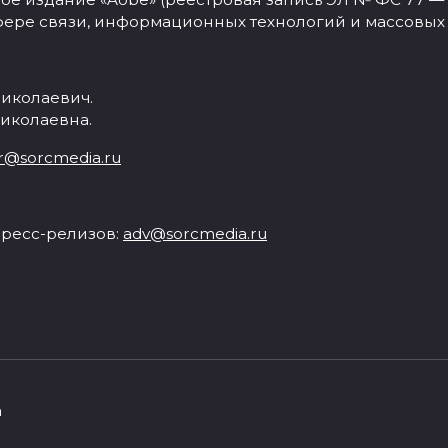
фере связи, информационных технологий и массовых
иколаевич.
иколаевна.
r@sorcmedia.ru
ресс-релизов:
adv@sorcmedia.ru
а