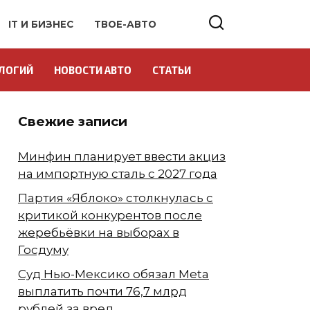
IT И БИЗНЕС
ТВОЕ-АВТО
ЛОГИЙ
НОВОСТИ АВТО
СТАТЬИ
Свежие записи
Минфин планирует ввести акциз
на импортную сталь с 2027 года
Партия «Яблоко» столкнулась с
критикой конкурентов после
жеребьёвки на выборах в
Госдуму
Суд Нью-Мексико обязал Meta
выплатить почти 76,7 млрд
рублей за вред