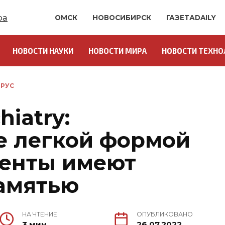
ОМСК
НОВОСИБИРСК
ГАЗЕТАDAILY
НОВОСТИ НАУКИ
НОВОСТИ МИРА
НОВОСТИ ТЕХНО
РУС
hiatry:
 легкой формой
иенты имеют
амятью
НА ЧТЕНИЕ
ОПУБЛИКОВАНО
3 мин.
26.07.2022