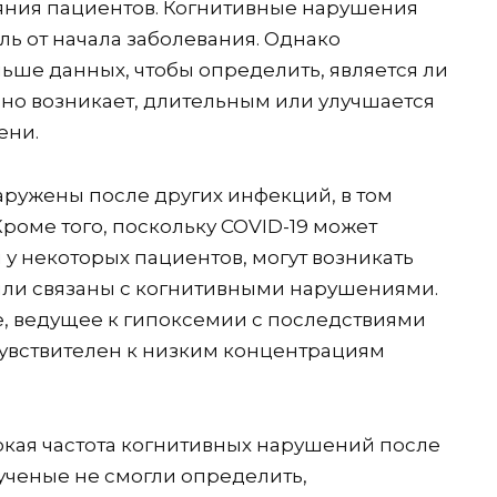
ояния пациентов. Когнитивные нарушения
ль от начала заболевания. Однако
ьше данных, чтобы определить, является ли
оно возникает, длительным или улучшается
ени.
ружены после других инфекций, в том
роме того, поскольку COVID-19 может
у некоторых пациентов, могут возникать
ыли связаны с когнитивными нарушениями.
е, ведущее к гипоксемии с последствиями
чувствителен к низким концентрациям
окая частота когнитивных нарушений после
 ученые не смогли определить,