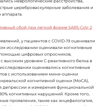
ались неврологические расстройства,
острые цереброваскулярные заболевания и
 аппарата.
влений, у пациентов с COVID-19 оценивали
ком исследовании оценивали когнитивные
с помощью цифровых опросников,
с высоким уровнем С-реактивного белка в
м исследовании оценивались когнитивные
тов с использованием мини-оценки
онреальской когнитивной оценки (MoCA),
я депрессии и измерения функциональной
 80% когнитивных нарушений. Кроме того,
ые проявления, такие как энцефалопатия,