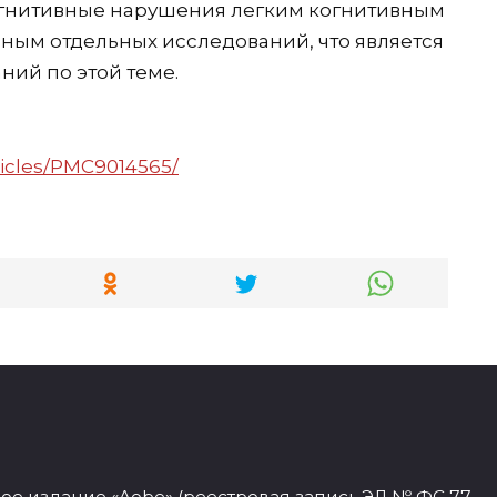
огнитивные нарушения легким когнитивным
ным отдельных исследований, что является
ний по этой теме.
ticles/PMC9014565/
 издание «Aobe» (реестровая запись ЭЛ № ФС 77 — 77