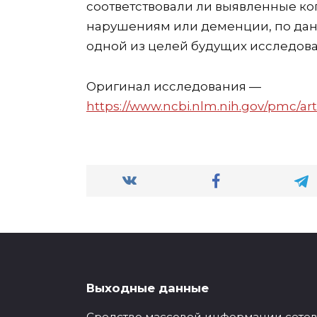
соответствовали ли выявленные к
нарушениям или деменции, по дан
одной из целей будущих исследова
Оригинал исследования —
https://www.ncbi.nlm.nih.gov/pmc/ar
Выходные данные
Средство массовой информации сетевое