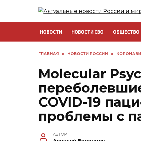
Перейти
к
содержанию
НОВОСТИ
НОВОСТИ СВО
ОБЩЕСТВО
ГЛАВНАЯ
»
НОВОСТИ РОССИИ
»
КОРОНАВИ
Molecular Psyc
переболевшие
COVID-19 пац
проблемы с п
АВТОР
Алексей Воронцов