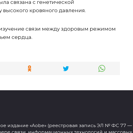
ыла связана с генетической
 высокого кровяного давления.
изучение связи между здоровым режимом
вьем сердца.
 издание «Aobe» (реестровая запись ЭЛ № ФС 77 — 77
фере связи, информационных технологий и массовых