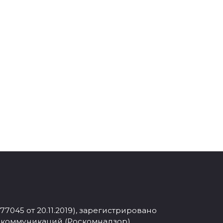
045 от 20.11.2019), зарегистрировано
 коммуникаций (Роскомнадзор).