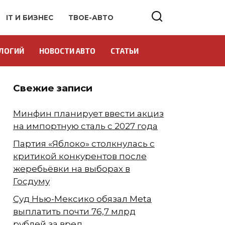
IT И БИЗНЕС
ТВОЕ-АВТО
ЛОГИЙ
НОВОСТИ АВТО
СТАТЬИ
Свежие записи
Минфин планирует ввести акциз
на импортную сталь с 2027 года
Партия «Яблоко» столкнулась с
критикой конкурентов после
жеребьёвки на выборах в
Госдуму
Суд Нью-Мексико обязал Meta
выплатить почти 76,7 млрд
рублей за вред