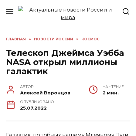
Перейти
к
содержанию
ГЛАВНАЯ
»
НОВОСТИ РОССИИ
»
КОСМОС
Телескоп Джеймса Уэбба
NASA открыл миллионы
галактик
АВТОР
НА ЧТЕНИЕ
Алексей Воронцов
2 мин.
ОПУБЛИКОВАНО
25.07.2022
Галактик, подобных нашему Млечному Пути,