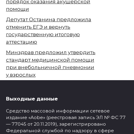
порядок оказания акушерской
помощи
Депутат Останина предложила
отменить ЕГЭ и вернуть
государственную итоговую
аттестацию
Минздрав предложил утвердить
стандарт медицинской помощи
при внебольничной пневмонии
у взрослых
Выходные данные
Средство массовой информации сетевое
издание «Aobe» (реестровая запись ЭЛ № ФС 77
— 77045 от 20.11.2019), зарегистрировано
Федеральной службой по надзору в сфере