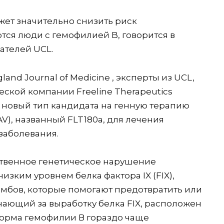
ет значительно снизить риск
тся люди с гемофилией B, говорится в
ателей UCL.
and Journal of Medicine , эксперты из UCL,
ческой компании Freeline Therapeutics
 новый тип кандидата на генную терапию
V), названный FLT180a, для лечения
заболевания.
ственное генетическое нарушение
изким уровнем белка фактора IX (FIX),
мбов, которые помогают предотвратить или
ечающий за выработку белка FIX, расположен
форма гемофилии В гораздо чаще