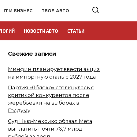
IT И БИЗНЕС
ТВОЕ-АВТО
ЛОГИЙ
НОВОСТИ АВТО
СТАТЬИ
Свежие записи
Минфин планирует ввести акциз
на импортную сталь с 2027 года
Партия «Яблоко» столкнулась с
критикой конкурентов после
жеребьёвки на выборах в
Госдуму
Суд Нью-Мексико обязал Meta
выплатить почти 76,7 млрд
рублей за вред