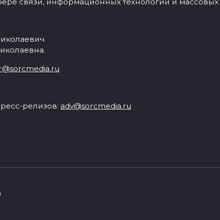
фере связи, информационных технологий и массовых
иколаевич.
иколаевна.
r@sorcmedia.ru
ресс-релизов:
adv@sorcmedia.ru
а