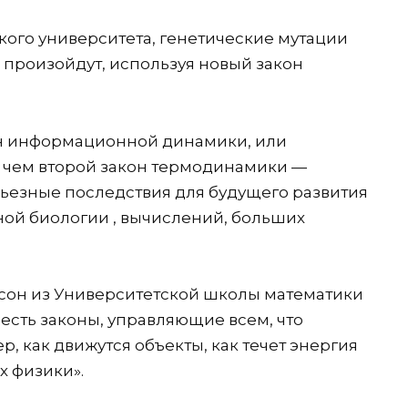
ого университета, генетические мутации
и произойдут, используя новый закон
кон информационной динамики, или
, чем второй закон термодинамики —
рьезные последствия для будущего развития
ой биологии , вычислений, больших
сон из Университетской школы математики
е есть законы, управляющие всем, что
, как движутся объекты, как течет энергия
х физики».