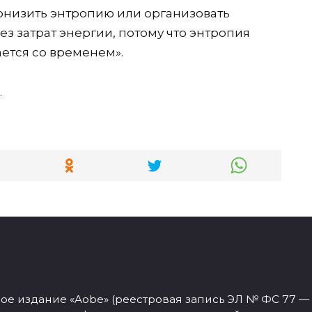
онизить энтропию или организовать
без затрат энергии, потому что энтропия
ется со временем».
.
 издание «Aobe» (реестровая запись ЭЛ № ФС 77 — 77