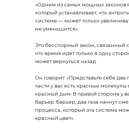
«Одним из самых мощных законов я
который устанавливает, что энтро
системе — может только увеличиват
не уменьшится».
Это бесспорный закон, связанный 
что время идет только в одну сторо
может вернуться назад.
Он говорит: «Представьте себе два
части у вас есть красные молекулы 
красный дым. В правой стороне у в
барьер. барьер, два газа начнут см
процесса, который эта система мож
красный цвет».