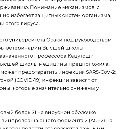
держиванию. Понимание механизмов, с
но избегает защитных систем организма,
 этого вируса.
ого университета Осаки под руководством
дры ветеринарии Высшей школы
назначенного профессора Кацутоши
 Высшей школы медицины предположила,
может предотвратить инфекция SARS-CoV-2;
сной (COVID-19) инфекции зависят от
слюны, которые значительно снижены у
ковый белок S1 на вирусной оболочке
ензинпревращающего фермента 2 (ACE2) на
и клетки полости рта являются важными