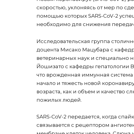
скоростью, уклоняясь от мер по с
помощью которых SARS-CoV-2 успеш
необходимо для снижения передачи
Исследовательская группа столичн
доцента Мисако Мацубара с кафе
ветеринарных наук и специально 
Йошизато с кафедры гепатологии
что врожденная иммунная система 
начало и тяжесть новой коронавиру
возраста, как и объем и качество 
пожилых людей.
SARS-CoV-2 передается, когда спай
связывается с рецептором ангиот
мембране клеток человека. Слюна 