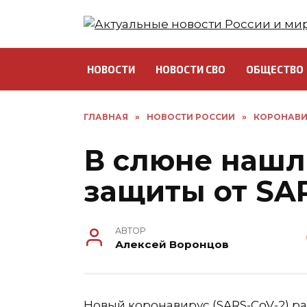
Перейти
к
содержанию
НОВОСТИ
НОВОСТИ СВО
ОБЩЕСТВО
ГЛАВНАЯ
»
НОВОСТИ РОССИИ
»
КОРОНАВИ
В слюне нашл
защиты от SA
АВТОР
Алексей Воронцов
Новый коронавирус (SARS-CoV-2) р