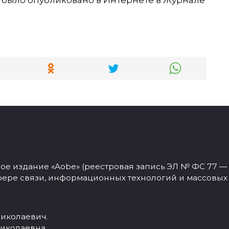
 и было опубликовано в Интернете в Журнале
 издание «Aobe» (реестровая запись ЭЛ № ФС 77 — 77
фере связи, информационных технологий и массовых
иколаевич.
иколаевна.