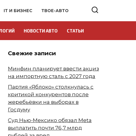
IT И БИЗНЕС
ТВОЕ-АВТО
ЛОГИЙ
НОВОСТИ АВТО
СТАТЬИ
Свежие записи
Минфин планирует ввести акциз
на импортную сталь с 2027 года
Партия «Яблоко» столкнулась с
критикой конкурентов после
жеребьёвки на выборах в
Госдуму
Суд Нью-Мексико обязал Meta
выплатить почти 76,7 млрд
рублей за вред