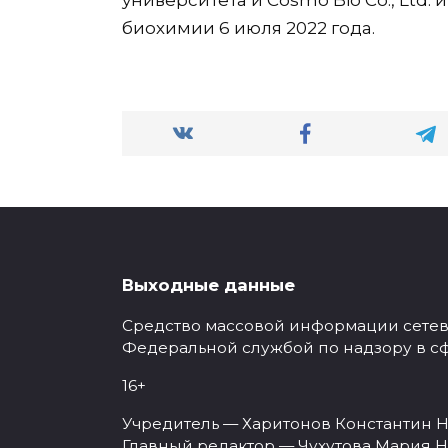
университета и Cosmo Bio Co., Ltd.
биохимии 6 июля 2022 года.
Выходные данные
Средство массовой информации сетевое
Федеральной службой по надзору в с
16+
Учредитель — Харитонов Константин Н
Главный редактор — Чухутова Мария Н