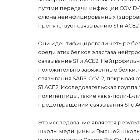
путями передачи инфекции COVID-19
слюна неинфицированных (здоровы
препятствует связыванию S1 и ACE2
Они идентифицировали четыре белка
среди этих белков эластаза нейтр
связывание S1 и ACE2. Нейтрофильн
положительно заряженные белки, к
связывания SARS-CoV-2, покрывая 
S1 ACE2. Исследовательская группа 
полипептиды, такие как ε-поли-L-л
предотвращении связывания S1 с A
Это исследование является резуль
школы медицины и Высшей школы 