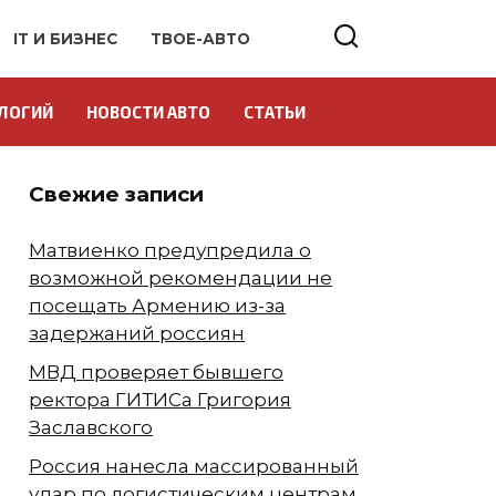
IT И БИЗНЕС
ТВОЕ-АВТО
ЛОГИЙ
НОВОСТИ АВТО
СТАТЬИ
Свежие записи
Матвиенко предупредила о
возможной рекомендации не
посещать Армению из-за
задержаний россиян
МВД проверяет бывшего
ректора ГИТИСа Григория
Заславского
Россия нанесла массированный
удар по логистическим центрам