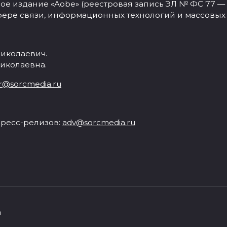
 издание «Aobe» (реестровая запись ЭЛ № ФС 77 — 77
фере связи, информационных технологий и массовых
иколаевич.
иколаевна.
r@sorcmedia.ru
ресс-релизов:
adv@sorcmedia.ru
а