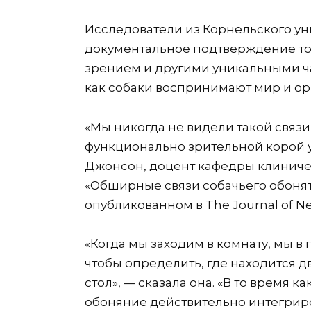
Исследователи из Корнельского у
документальное подтверждение тог
зрением и другими уникальными час
как собаки воспринимают мир и ор
«Мы никогда не видели такой связ
функционально зрительной корой у
Джонсон, доцент кафедры клиничес
«Обширные связи собачьего обонятел
опубликованном в The Journal of Ne
«Когда мы заходим в комнату, мы в
чтобы определить, где находится дв
стол», — сказала она. «В то время к
обоняние действительно интегриров