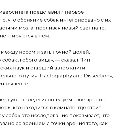
ниверситета представили первое
о, что обоняние собак интегрировано с их
тями мозга, проливая новый свет на то,
иентируются в нем.
и между носом и затылочной долей,
 собак любого вида», — сказал Пип
ких наук и старший автор книги
ьного пути». Tractography and Dissection»,
uroscience .
 первую очередь используем свое зрение,
ерь, кто находится в комнате, где стоит
ак у собак это исследование показывает, что
ано со зрением с точки зрения того, как