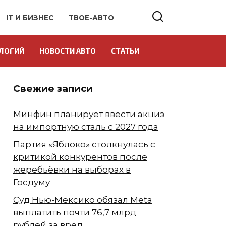
IT И БИЗНЕС
ТВОЕ-АВТО
ЛОГИЙ
НОВОСТИ АВТО
СТАТЬИ
Свежие записи
Минфин планирует ввести акциз
на импортную сталь с 2027 года
Партия «Яблоко» столкнулась с
критикой конкурентов после
жеребьёвки на выборах в
Госдуму
Суд Нью-Мексико обязал Meta
выплатить почти 76,7 млрд
рублей за вред