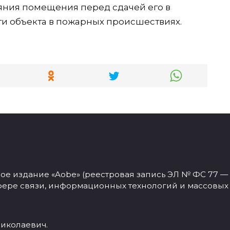
яния помещения перед сдачей его в
ти объекта в пожарных происшествиях.
 издание «Aobe» (реестровая запись ЭЛ № ФС 77 — 77
фере связи, информационных технологий и массовых
иколаевич.