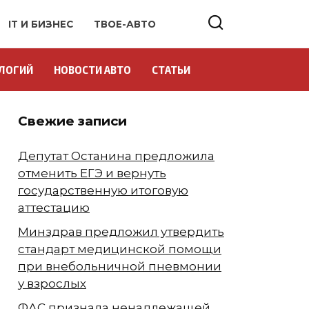
IT И БИЗНЕС
ТВОЕ-АВТО
ЛОГИЙ
НОВОСТИ АВТО
СТАТЬИ
Свежие записи
Депутат Останина предложила
отменить ЕГЭ и вернуть
государственную итоговую
аттестацию
Минздрав предложил утвердить
стандарт медицинской помощи
при внебольничной пневмонии
у взрослых
ФАС признала ненадлежащей