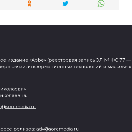
 издание «Aobe» (реестровая запись ЭЛ № ФС 77 — 77
фере связи, информационных технологий и массовых
иколаевич.
иколаевна.
r@sorcmedia.ru
ресс-релизов:
adv@sorcmedia.ru