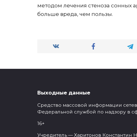
методом лечения стеноза сонных а
больше вреда, чем пользы.
Выходные данные
Средство массовой информации сетевое
Федеральной службой по надзору в с
16+
Учредитель — Харитонов Константин Н