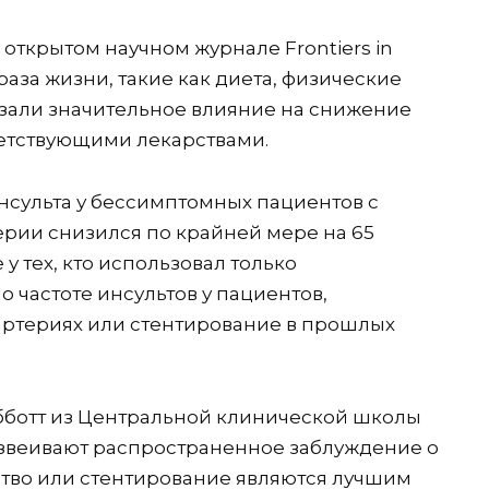
открытом научном журнале Frontiers in
браза жизни, такие как диета, физические
казали значительное влияние на снижение
ветствующими лекарствами.
инсульта у бессимптомных пациентов с
рии снизился по крайней мере на 65
у тех, кто использовал только
 частоте инсультов у пациентов,
ртериях или стентирование в прошлых
бботт из Центральной клинической школы
развеивают распространенное заблуждение о
ство или стентирование являются лучшим