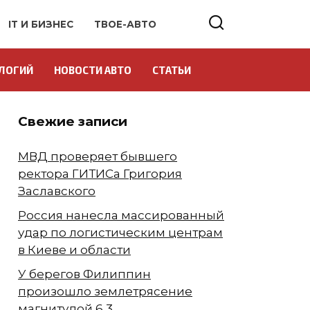
IT И БИЗНЕС
ТВОЕ-АВТО
ЛОГИЙ
НОВОСТИ АВТО
СТАТЬИ
Свежие записи
МВД проверяет бывшего
ректора ГИТИСа Григория
Заславского
Россия нанесла массированный
удар по логистическим центрам
в Киеве и области
У берегов Филиппин
произошло землетрясение
магнитудой 6,3