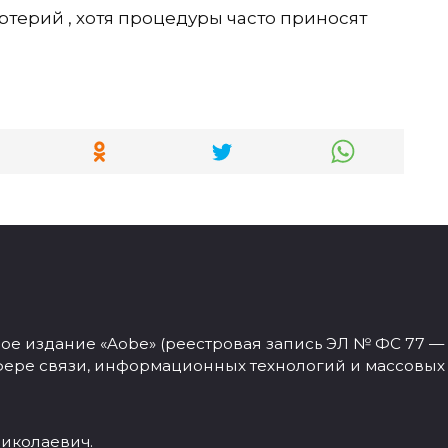
ртерий , хотя процедуры часто приносят
 издание «Aobe» (реестровая запись ЭЛ № ФС 77 — 77
фере связи, информационных технологий и массовых
иколаевич.