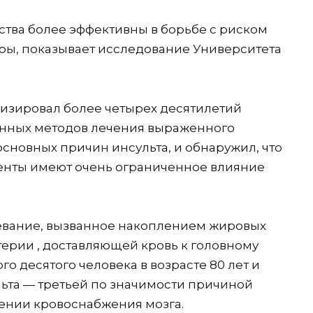
ства более эффективны в борьбе с риском
ры, показывает исследование Университета
изировал более четырех десятилетий
нных методов лечения выраженного
основных причин инсульта, и обнаружил, что
тенты имеют очень ограниченное влияние
левание, вызванное накоплением жировых
терии , доставляющей кровь к головному
о десятого человека в возрасте 80 лет и
ьта — третьей по значимости причиной
ении кровоснабжения мозга.