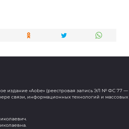
 издание «Aobe» (реестровая запись ЭЛ № ФС 77 — 77
фере связи, информационных технологий и массовых
иколаевич.
иколаевна.