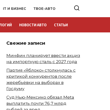
IT И БИЗНЕС
ТВОЕ-АВТО
ЛОГИЙ
НОВОСТИ АВТО
СТАТЬИ
Свежие записи
Минфин планирует ввести акциз
на импортную сталь с 2027 года
Партия «Яблоко» столкнулась с
критикой конкурентов после
жеребьёвки на выборах в
Госдуму
Суд Нью-Мексико обязал Meta
выплатить почти 76,7 млрд
рублей за вред