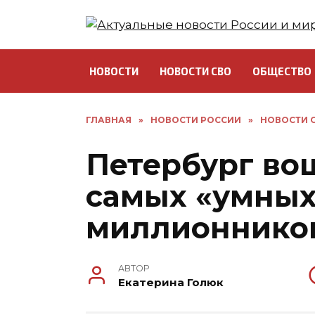
Перейти
к
содержанию
НОВОСТИ
НОВОСТИ СВО
ОБЩЕСТВО
ГЛАВНАЯ
»
НОВОСТИ РОССИИ
»
НОВОСТИ С
Петербург во
самых «умных
миллионников
АВТОР
Екатерина Голюк