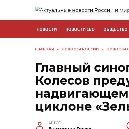
Перейти
к
содержанию
НОВОСТИ
НОВОСТИ СВО
ОБЩЕСТВО
ГЛАВНАЯ
»
НОВОСТИ РОССИИ
»
НОВОСТИ С
Главный сино
Колесов пред
надвигающем
циклоне «Зел
АВТОР
Екатерина Голюк