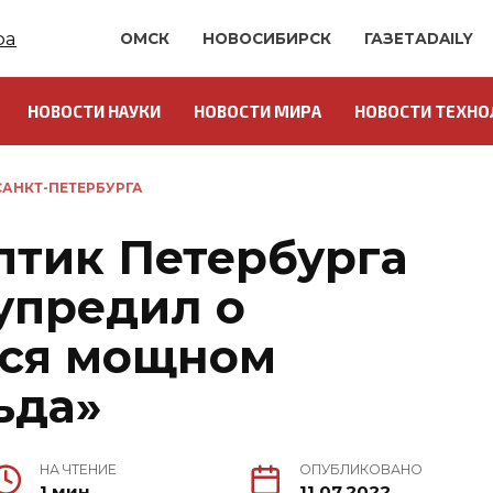
ОМСК
НОВОСИБИРСК
ГАЗЕТАDAILY
НОВОСТИ НАУКИ
НОВОСТИ МИРА
НОВОСТИ ТЕХНО
АНКТ-ПЕТЕРБУРГА
птик Петербурга
упредил о
ся мощном
ьда»
НА ЧТЕНИЕ
ОПУБЛИКОВАНО
1 мин.
11.07.2022