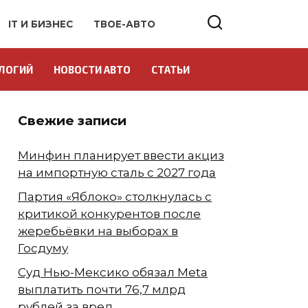
IT И БИЗНЕС
ТВОЕ-АВТО
ЛОГИЙ
НОВОСТИ АВТО
СТАТЬИ
Свежие записи
Минфин планирует ввести акциз
на импортную сталь с 2027 года
Партия «Яблоко» столкнулась с
критикой конкурентов после
жеребьёвки на выборах в
Госдуму
Суд Нью-Мексико обязал Meta
выплатить почти 76,7 млрд
рублей за вред