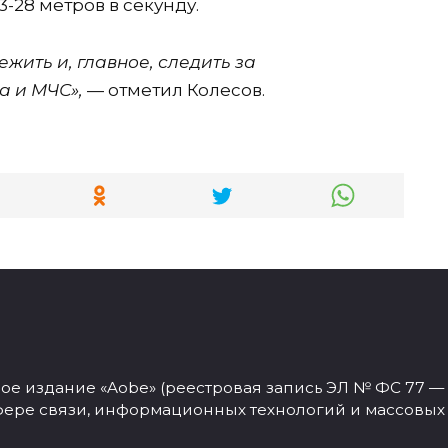
3-28 метров в секунду.
жить и, главное, следить за
 и МЧС»,
— отметил Колесов.
 издание «Aobe» (реестровая запись ЭЛ № ФС 77 — 77
фере связи, информационных технологий и массовых