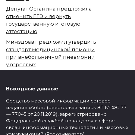
Депутат Останина предложила
отменить ЕГЭ и вернуть
государственную итоговую
аттестацию
Минздрав предложил утвердить
стандарт медицинской помощи
при внебольничной пневмонии
у взрослых
Выходные данные
Средство массовой информации сетевое
издание «Aobe» (реестровая запись ЭЛ № ФС 77
— 77045 от 20.11.2019), зарегистрировано
Федеральной службой по надзору в сфере
связи, информационных технологий и массовых
коммуникаций (Роскомнадзор).